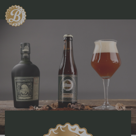
Eerst een leeftijdscontrole.
Ben je 18 jaar of ouder?
IK BEN 18+
IK BEN JONGER