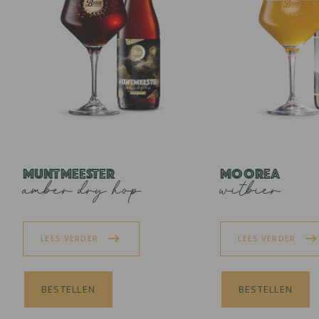
Muntmeester
Moorea
amber dry hop
witbier
LEES VERDER
LEES VERDER