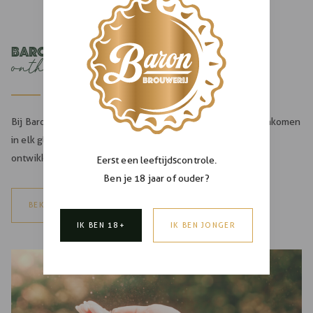
Baron brouwers
onthullingen
Bij Baron Brouwerij, waar vakmanschap en innovatie samenkomen
in elk glas bier, zijn we verheugd om een reeks spannende
ontwikkelingen aan te kondigen.
Eerst een leeftijdscontrole.
Ben je 18 jaar of ouder?
BEKIJK ALLE BERICHTEN
IK BEN 18+
IK BEN JONGER