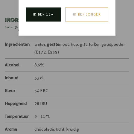
IK BEN 18+
IK BEN JONGER
Ingrediënten
en specificaties
Ingrediënten
water,
gerste
mout, hop, gist, suiker, goudpoeder
(E172, E555)
Alcohol
8,6%
Inhoud
33 cl
Kleur
34 EBC
Hoppigheid
28 IBU
Temperatuur
9 - 11 °C
Aroma
chocolade, licht, kruidig